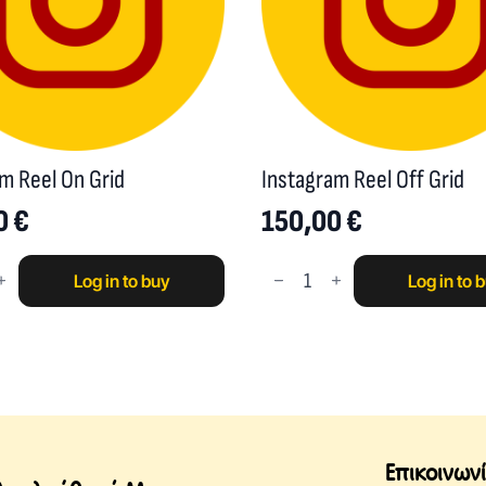
m Reel On Grid
Instagram Reel Off Grid
0
€
150,00
€
m
Instagram
Log in to buy
Log in to 
Reel
Off
Grid
quantity
Επικοινων