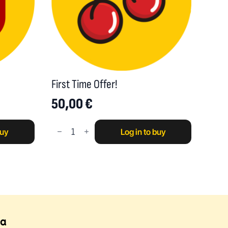
First Time Offer!
50,00
€
First
buy
Log in to buy
Time
Offer!
quantity
ία